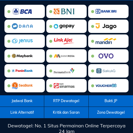
Jadwal Bank
RTP Dewatogel
Bukti JP
Link Alternatif
Kritik dan Saran
Zona Dewatogel
Dewatogel: No. 1 Situs Permainan Online Terpercaya
24 Jam