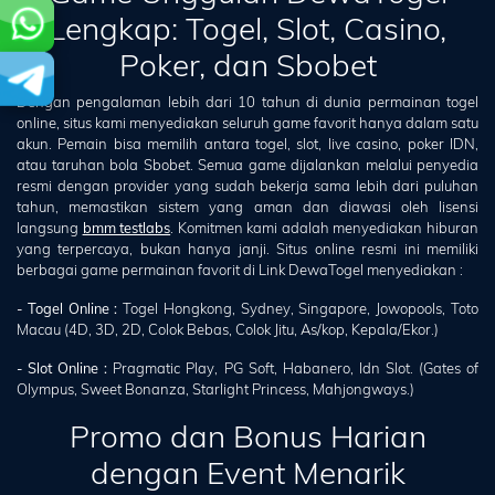
Lengkap: Togel, Slot, Casino,
Poker, dan Sbobet
Dengan pengalaman lebih dari 10 tahun di dunia permainan togel
online, situs kami menyediakan seluruh game favorit hanya dalam satu
akun. Pemain bisa memilih antara togel, slot, live casino, poker IDN,
atau taruhan bola Sbobet. Semua game dijalankan melalui penyedia
resmi dengan provider yang sudah bekerja sama lebih dari puluhan
tahun, memastikan sistem yang aman dan diawasi oleh lisensi
langsung
bmm testlabs
. Komitmen kami adalah menyediakan hiburan
yang terpercaya, bukan hanya janji. Situs online resmi ini memiliki
berbagai game permainan favorit di Link DewaTogel menyediakan :
- Togel Online :
Togel Hongkong, Sydney, Singapore, Jowopools, Toto
Macau (4D, 3D, 2D, Colok Bebas, Colok Jitu, As/kop, Kepala/Ekor.)
- Slot Online :
Pragmatic Play, PG Soft, Habanero, Idn Slot. (Gates of
Olympus, Sweet Bonanza, Starlight Princess, Mahjongways.)
Promo dan Bonus Harian
dengan Event Menarik